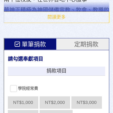
華神正積極為神國儲備宣教、牧會、教導的
人才，同時也為全球華人教會提供與培養神
閱讀更多
學教育師資。期待施恩的主感動您，為華神
推動神學教育、裝備工人的事工奉獻，與我
們攜手同工，同心擴展神國。
單筆捐款
定期捐款
我們正在號召1350位願意為華神每月定額
奉獻的同行者，若您有感動為華神推動神學
請勾選奉獻項目
教育事工奉獻，可透過信用卡授權長期小額
奉獻。
捐款項目
願主紀念您的奉獻，加倍賜福報達您的愛
心，也願主賜福您手所做的工。
學院經常費
NT$1,000
NT$2,000
NT$3,000
戴繼宗 敬上
中華福音神學院院長